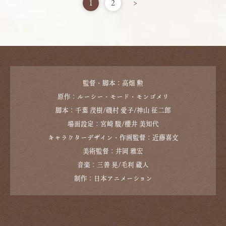
1
2
>
監督・脚本：高畑 勲
原作：ルーシー・モード・モンゴメリ
脚本：千葉 茂樹/磯村 愛子/神山 征二郎
場面設定：宮崎 駿/櫻井 美知代
キャラクターデザイン・作画監督：近藤喜文
美術監督：井岡 雅宏
音楽：三善 晃/毛利 蔵人
制作：日本アニメーション